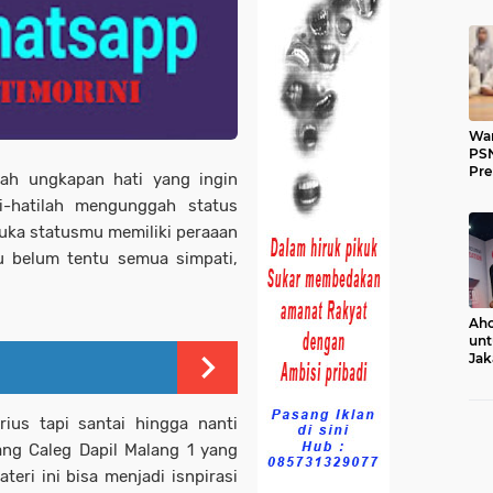
War
PSN
Pr
ah ungkapan hati yang ingin
i-hatilah mengunggah status
ka statusmu memiliki peraaan
u belum tentu semua simpati,
Aho
unt
Jak
Ko
rius tapi santai hingga nanti
ang Caleg Dapil Malang 1 yang
ri ini bisa menjadi isnpirasi