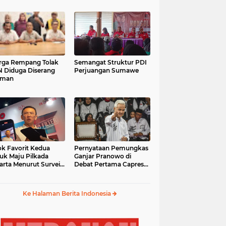
ga Rempang Tolak
Semangat Struktur PDI
 Diduga Diserang
Perjuangan Sumawe
eman
k Favorit Kedua
Pernyataan Pemungkas
uk Maju Pilkada
Ganjar Pranowo di
arta Menurut Survei
Debat Pertama Capres
mpas
2024
Ke Halaman Berita Indonesia