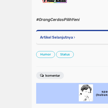
#OrangCerdasPilihYeni
Artikel Selanjutnya
Humor
Status
komentar