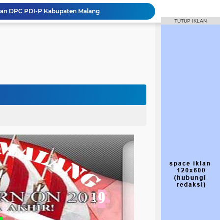
inan DPC PDI-P Kabupaten Malang
TUTUP IKLAN
Jalan Gondanglegi-Balekambang Berubah Jadi Jalan Nasional, Dewanti Rumpoko Beber Dampaknya [NUSANTARANEW.CO]
wan) Dewanti Rumpoko
Targetkan 50 Persen Keterlibatan Gen Z
Hasto Kritik Bupati Malang soal Pelantikan Anak, PDIP Telusuri Proses Seleksi
Perjuangan Wajib Pahami Ideologi Partai
Struktur dan Komposisi DPC PDI Perjuangan Kabupaten Malang 2025 - 2030
Macet Jadi Alarm, Dewanti Dorong Tol Kepanjen–Tulungagung Tak Lagi Wacana
kjen PDIP
IP yang Diperintah Megawati Tak Ikut Retreat