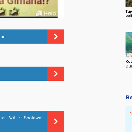
Tuj
Pal
han
Kot
Dun
Be
tus WA : Sholawat