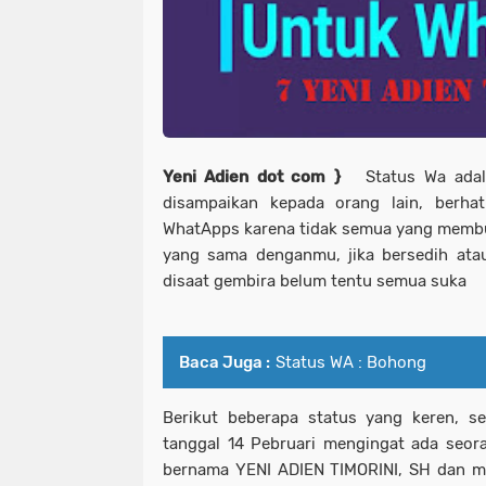
Yeni Adien dot com }
Status Wa adal
disampaikan kepada orang lain, berhat
WhatApps karena tidak semua yang membu
yang sama denganmu, jika bersedih ata
disaat gembira belum tentu semua suka
Baca Juga :
Status WA : Bohong
Berikut beberapa status yang keren, se
tanggal 14 Pebruari mengingat ada seor
bernama YENI ADIEN TIMORINI, SH dan mate