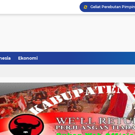
Geliat Perebutan Pimp
Sowan (Sosialisasi De
PDIP Kabupaten Malang 
Said Abdullah: PAC PDI 
nesia
Ekonomi
Hasto Kembali Jabat Se
Daftar Kepala Daerah PD