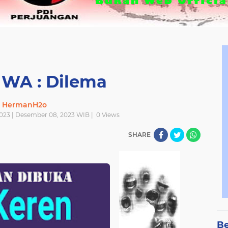
 WA : Dilema
HermanH2o
023 | Desember 08, 2023 WIB |
0
Views
SHARE
Be