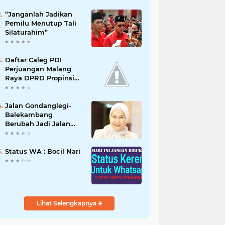
“Janganlah Jadikan
Pemilu Menutup Tali
Silaturahim”
Daftar Caleg PDI
Perjuangan Malang
Raya DPRD Propinsi
jawa Timur 2019
Jalan Gondanglegi-
Balekambang
Berubah Jadi Jalan
Nasional, Dewanti
Rumpoko Beber
Dampaknya
Status WA : Bocil Nari
[NUSANTARANEW.CO]
Lihat Selengkapnya