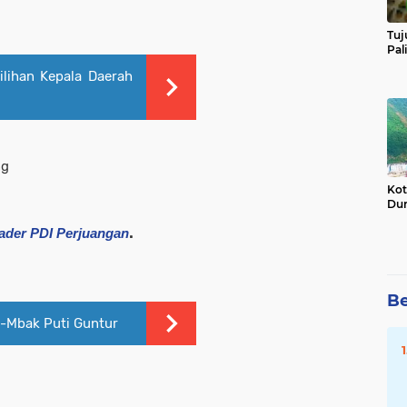
Tuj
Pal
lihan Kepala Daerah
ng
Kot
Dun
.
der PDI Perjuangan
Be
-Mbak Puti Guntur