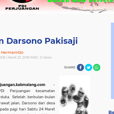
 Darsono Pakisaji
HermanH2o
018 | Maret 23, 2018 WIB |
0
Views
SHARE
juangan.kabmalang.com
-
PDI Perjuangan kecamatan
rduka. Setelah berbulan-bulan
awat jalan, Darsono dari desa
pada pagi hari Sabtu 24 Maret
Be