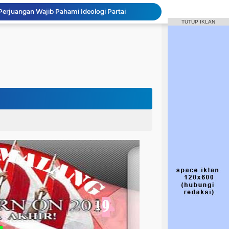
Struktur dan Komposisi DPC PDI Perjuangan Kabupaten Malang 2025 - 2030
TUTUP IKLAN
Macet Jadi Alarm, Dewanti Dorong Tol Kepanjen–Tulungagung Tak Lagi Wacana
kjen PDIP
IP yang Diperintah Megawati Tak Ikut Retreat
inan DPC PDI-P Kabupaten Malang
Jalan Gondanglegi-Balekambang Berubah Jadi Jalan Nasional, Dewanti Rumpoko Beber Dampaknya [NUSANTARANEW.CO]
wan) Dewanti Rumpoko
Targetkan 50 Persen Keterlibatan Gen Z
Hasto Kritik Bupati Malang soal Pelantikan Anak, PDIP Telusuri Proses Seleksi
Perjuangan Wajib Pahami Ideologi Partai