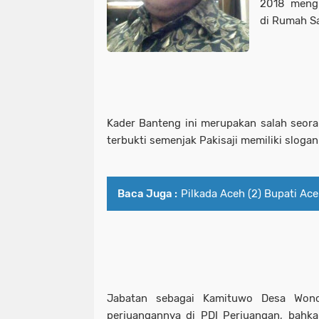
2018 meng
di Rumah Sa
Kader Banteng ini merupakan salah seorang
terbukti semenjak Pakisaji memiliki slog
Baca Juga :
Pilkada Aceh (2) Bupati Ace
Jabatan sebagai Kamituwo Desa Wono
perjuangannya di PDI Perjuangan, bahka