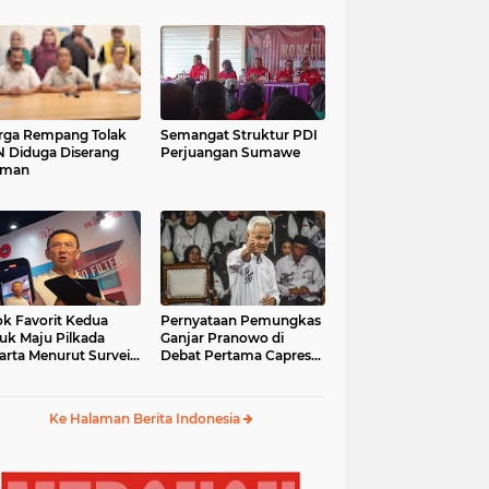
ga Rempang Tolak
Semangat Struktur PDI
 Diduga Diserang
Perjuangan Sumawe
eman
k Favorit Kedua
Pernyataan Pemungkas
uk Maju Pilkada
Ganjar Pranowo di
arta Menurut Survei
Debat Pertama Capres
mpas
2024
Ke Halaman Berita Indonesia