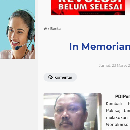
›
Berita
In Memoriam
Jumat, 23 Maret 2
komentar
PDIPer
Kembali 
Pakisaji be
melakukan r
Wonokerso 