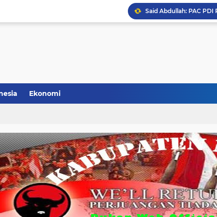
Hasto Kembali Jabat Se
Daftar Kepala Daerah PD
Geliat Perebutan Pimp
Sowan (Sosialisasi De
PDIP Kabupaten Malang 
nesia
Ekonomi
Said Abdullah: PAC PDI 