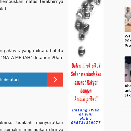
hembuskan nafas terakhirnya
kit
War
PSN
Pr
 aktivis yang militan, hal itu
an "MATA MERAH" di tahun 90an
h Selatan
Aho
unt
Jak
Ko
kerso tidaklah menyurutkan
n semakin menjadikan dirinya