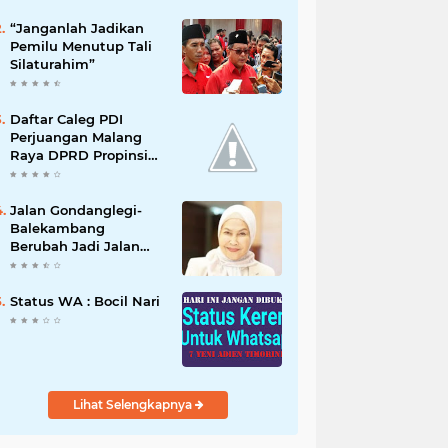
“Janganlah Jadikan
Pemilu Menutup Tali
Silaturahim”
Daftar Caleg PDI
Perjuangan Malang
Raya DPRD Propinsi
jawa Timur 2019
Jalan Gondanglegi-
Balekambang
Berubah Jadi Jalan
Nasional, Dewanti
Rumpoko Beber
Dampaknya
Status WA : Bocil Nari
[NUSANTARANEW.CO]
Lihat Selengkapnya