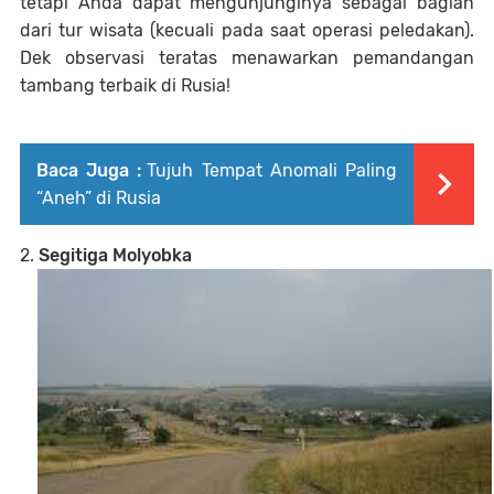
tetapi Anda dapat mengunjunginya sebagai bagian
dari tur wisata (kecuali pada saat operasi peledakan).
Dek observasi teratas menawarkan pemandangan
tambang terbaik di Rusia!
Baca Juga :
Tujuh Tempat Anomali Paling
“Aneh” di Rusia
2.
Segitiga Molyobka