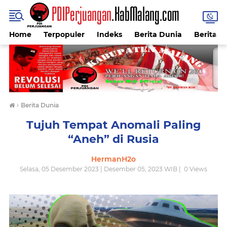
Home
Terpopuler
Indeks
Berita Dunia
Berita I
›
Berita Dunia
Tujuh Tempat Anomali Paling
“Aneh” di Rusia
HermanH2o
Selasa, 05 Desember 2023 | Desember 05, 2023 WIB |
0
Views