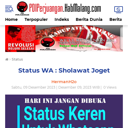
Home
Terpopuler
Indeks
Berita Dunia
Berita I
›
Status
Status WA : Sholawat Joget
HermanH2o
Sabtu, 09 Desember 2023 | Desember 09, 2023 WIB |
0
Views