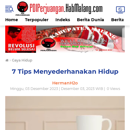
Home
Terpopuler
Indeks
Berita Dunia
Berita I
›
Gaya Hidup
7 Tips Menyederhanakan Hidup
HermanH2o
Minggu, 03 Desember 2023 | Desember 03, 2023 WIB |
0
Views