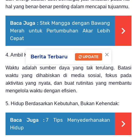
hal yang benar-benar penting dalam mencapai tujuanmu.
Baca Juga :
Stek Mangga dengan Bawang
Merah untuk Pertumbuhan Akar Lebih
Cepat
×
4. Ambil Kendali Atas Waktu
Berita Terbaru
UPDATE
Waktu adalah sumber daya yang tak terulang. Batasi
waktu yang dihabiskan di media sosial, fokus pada
aktivitas yang nyata, dan buat rutinitas yang membantu
mengelola waktu dengan efisien.
5. Hidup Berdasarkan Kebutuhan, Bukan Kehendak:
Baca Juga :
7 Tips Menyederhanakan
Hidup