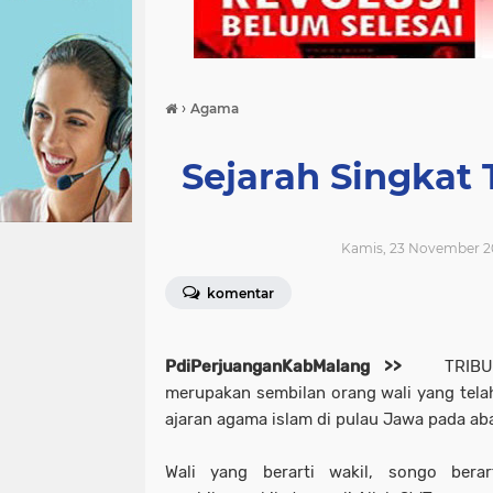
›
Agama
Sejarah Singkat 
Kamis, 23 November 2
komentar
PdiPerjuanganKabMalang >>
TRIBU
merupakan sembilan orang wali yang tel
ajaran agama islam di pulau Jawa pada aba
Wali yang berarti wakil, songo bera