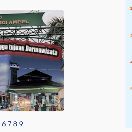
6
7
8
9