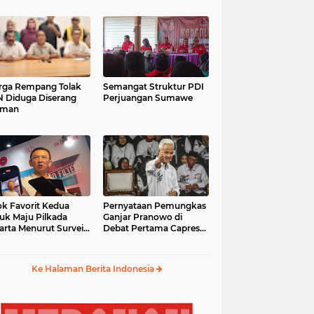
ga Rempang Tolak
Semangat Struktur PDI
 Diduga Diserang
Perjuangan Sumawe
eman
k Favorit Kedua
Pernyataan Pemungkas
uk Maju Pilkada
Ganjar Pranowo di
arta Menurut Survei
Debat Pertama Capres
mpas
2024
Ke Halaman Berita Indonesia