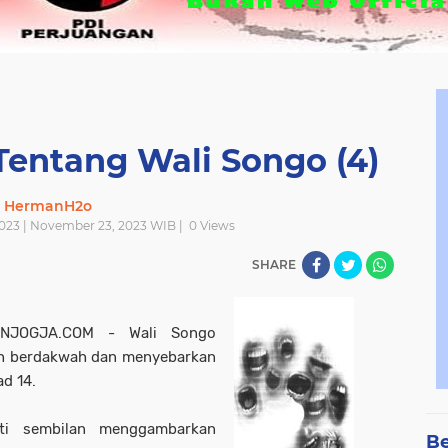
Tentang Wali Songo (4)
HermanH2o
023 | November 23, 2023 WIB |
0
Views
SHARE
NJOGJA.COM - Wali Songo
ah berdakwah dan menyebarkan
d 14.
rti sembilan menggambarkan
Be