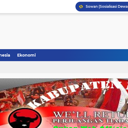
PDIP Kabupaten Malang 
Said Abdullah: PAC PDI 
Hasto Kembali Jabat Se
Daftar Kepala Daerah PD
Geliat Perebutan Pimp
nesia
Ekonomi
Sowan (Sosialisasi De