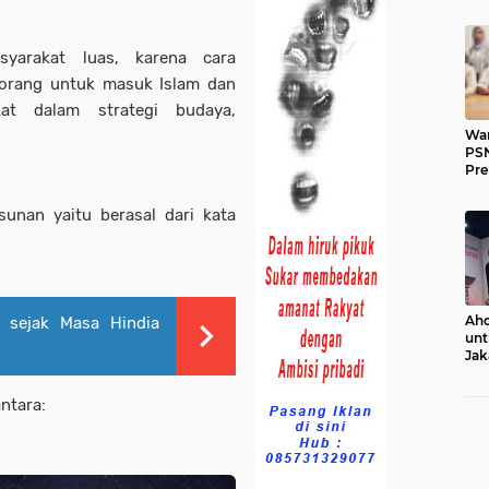
yarakat luas, karena cara
orang untuk masuk Islam dan
at dalam strategi budaya,
War
PSN
Pr
unan yaitu berasal dari kata
Aho
g sejak Masa Hindia
unt
Jak
Ko
ntara: