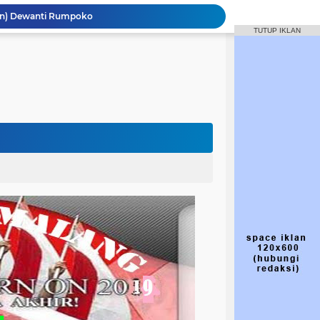
Targetkan 50 Persen Keterlibatan Gen Z
TUTUP IKLAN
Hasto Kritik Bupati Malang soal Pelantikan Anak, PDIP Telusuri Proses Seleksi
Perjuangan Wajib Pahami Ideologi Partai
Struktur dan Komposisi DPC PDI Perjuangan Kabupaten Malang 2025 - 2030
Macet Jadi Alarm, Dewanti Dorong Tol Kepanjen–Tulungagung Tak Lagi Wacana
kjen PDIP
IP yang Diperintah Megawati Tak Ikut Retreat
inan DPC PDI-P Kabupaten Malang
Jalan Gondanglegi-Balekambang Berubah Jadi Jalan Nasional, Dewanti Rumpoko Beber Dampaknya [NUSANTARANEW.CO]
wan) Dewanti Rumpoko