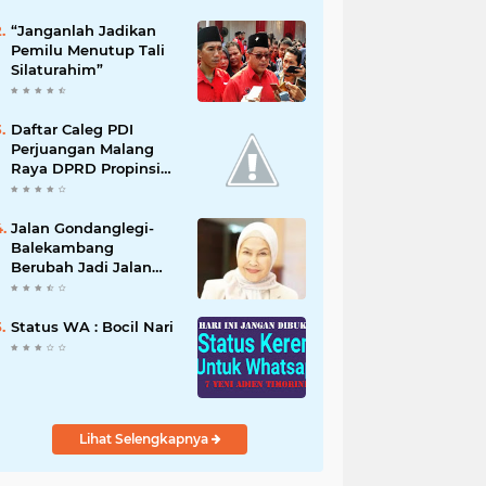
“Janganlah Jadikan
Pemilu Menutup Tali
Silaturahim”
Daftar Caleg PDI
Perjuangan Malang
Raya DPRD Propinsi
jawa Timur 2019
Jalan Gondanglegi-
Balekambang
Berubah Jadi Jalan
Nasional, Dewanti
Rumpoko Beber
Dampaknya
Status WA : Bocil Nari
[NUSANTARANEW.CO]
Lihat Selengkapnya