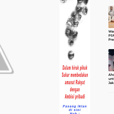
War
PSN
Pr
Aho
unt
Jak
Ko