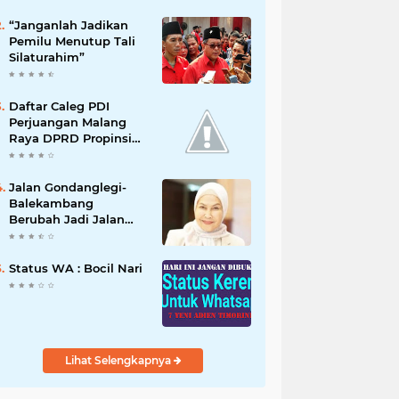
“Janganlah Jadikan
Pemilu Menutup Tali
Silaturahim”
Daftar Caleg PDI
Perjuangan Malang
Raya DPRD Propinsi
jawa Timur 2019
Jalan Gondanglegi-
Balekambang
Berubah Jadi Jalan
Nasional, Dewanti
Rumpoko Beber
Dampaknya
Status WA : Bocil Nari
[NUSANTARANEW.CO]
Lihat Selengkapnya