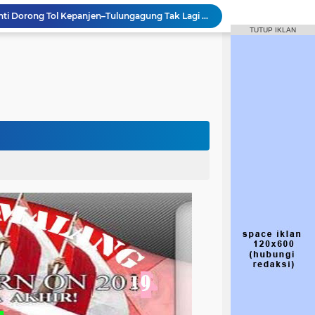
Macet Jadi Alarm, Dewanti Dorong Tol Kepanjen–Tulungagung Tak Lagi Wacana
kjen PDIP
TUTUP IKLAN
IP yang Diperintah Megawati Tak Ikut Retreat
inan DPC PDI-P Kabupaten Malang
Jalan Gondanglegi-Balekambang Berubah Jadi Jalan Nasional, Dewanti Rumpoko Beber Dampaknya [NUSANTARANEW.CO]
wan) Dewanti Rumpoko
Targetkan 50 Persen Keterlibatan Gen Z
Hasto Kritik Bupati Malang soal Pelantikan Anak, PDIP Telusuri Proses Seleksi
Perjuangan Wajib Pahami Ideologi Partai
Struktur dan Komposisi DPC PDI Perjuangan Kabupaten Malang 2025 - 2030