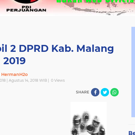
pil 2 DPRD Kab. Malang
2019
HermanH2o
018 | Agustus 14, 2018 WIB |
0
Views
SHARE
Be