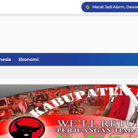
Hasto Kembali Jabat Se
Daftar Kepala Daerah PD
Geliat Perebutan Pimp
Sowan (Sosialisasi De
PDIP Kabupaten Malang 
nesia
Ekonomi
Said Abdullah: PAC PDI 