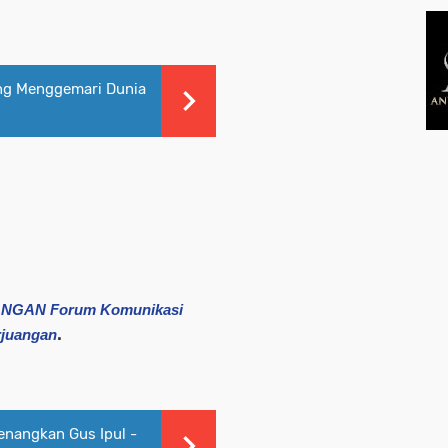
ng Menggemari Dunia
ANGAN Forum Komunikasi
.
rjuangan
enangkan Gus Ipul -