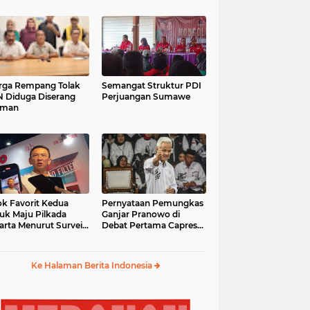
ga Rempang Tolak
Semangat Struktur PDI
 Diduga Diserang
Perjuangan Sumawe
eman
k Favorit Kedua
Pernyataan Pemungkas
uk Maju Pilkada
Ganjar Pranowo di
arta Menurut Survei
Debat Pertama Capres
mpas
2024
Ke Halaman Berita Indonesia