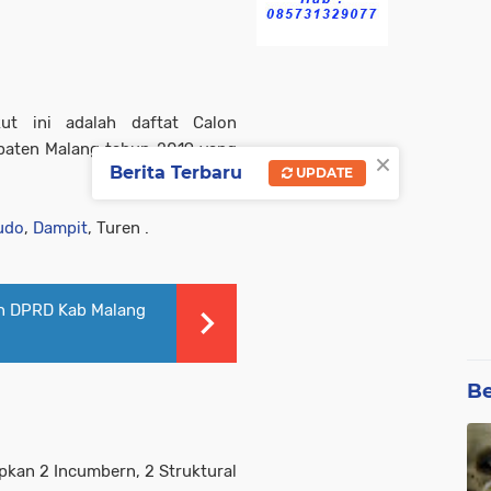
ut ini adalah daftat Calon
upaten Malang tahun 2019 yang
×
Berita Terbaru
UPDATE
udo
,
Dampit
, Turen .
an DPRD Kab Malang
Be
pkan 2 Incumbern, 2 Struktural