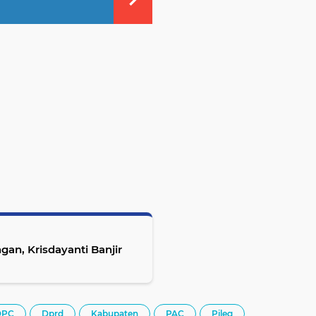
an, Krisdayanti Banjir
DPC
Dprd
Kabupaten
PAC
Pileg