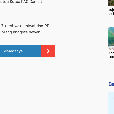
astuti Ketua PAC Dampit
Tuj
Pal
 kursi wakil rakyat dan PDI
2 orang anggota dewan
tu Sesamanya
Kot
Dun
Be