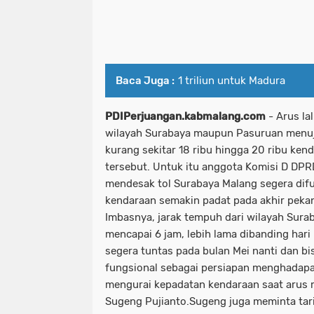
Baca Juga :
1 triliun untuk Madura
PDIPerjuangan.kabmalang.com
-
Arus lal
wilayah Surabaya maupun Pasuruan menuj
kurang sekitar 18 ribu hingga 20 ribu ken
tersebut. Untuk itu anggota Komisi D DPR
mendesak tol Surabaya Malang segera dif
kendaraan semakin padat pada akhir peka
Imbasnya, jarak tempuh dari wilayah Sur
mencapai 6 jam, lebih lama dibanding hari
segera tuntas pada bulan Mei nanti dan bi
fungsional sebagai persiapan menghadapa
mengurai kepadatan kendaraan saat arus m
Sugeng Pujianto.Sugeng juga meminta tari