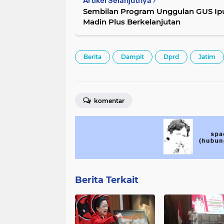
Artikel Selanjutnya
Sembilan Program Unggulan GUS Ipul
Madin Plus Berkelanjutan
Berita
Dampit
Dprd
Jatim
komentar
Berita Terkait