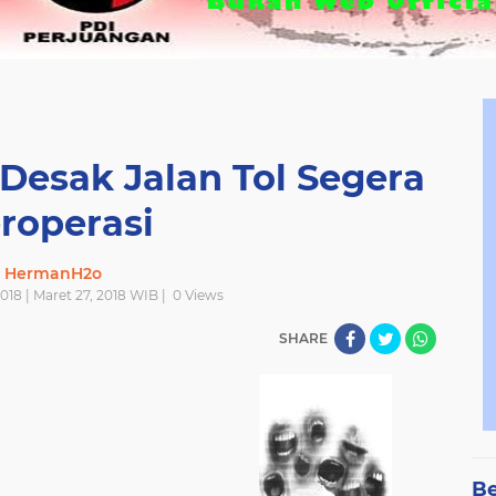
Desak Jalan Tol Segera
roperasi
HermanH2o
2018 | Maret 27, 2018 WIB |
0
Views
SHARE
Be