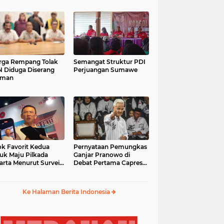
ga Rempang Tolak
Semangat Struktur PDI
 Diduga Diserang
Perjuangan Sumawe
eman
k Favorit Kedua
Pernyataan Pemungkas
uk Maju Pilkada
Ganjar Pranowo di
arta Menurut Survei
Debat Pertama Capres
mpas
2024
Ke Halaman Berita Indonesia