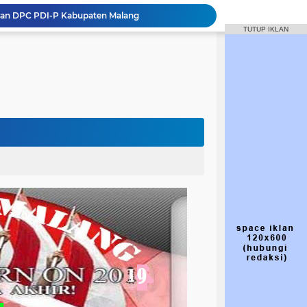
inan DPC PDI-P Kabupaten Malang
TUTUP IKLAN
Jalan Gondanglegi-Balekambang Berubah Jadi Jalan Nasional, Dewanti Rumpoko Beber Dampaknya [NUSANTARANEW.CO]
wan) Dewanti Rumpoko
Targetkan 50 Persen Keterlibatan Gen Z
Hasto Kritik Bupati Malang soal Pelantikan Anak, PDIP Telusuri Proses Seleksi
Perjuangan Wajib Pahami Ideologi Partai
Struktur dan Komposisi DPC PDI Perjuangan Kabupaten Malang 2025 - 2030
Macet Jadi Alarm, Dewanti Dorong Tol Kepanjen–Tulungagung Tak Lagi Wacana
kjen PDIP
IP yang Diperintah Megawati Tak Ikut Retreat