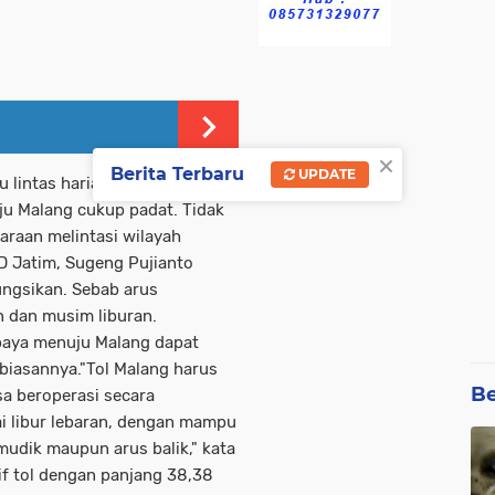
×
Berita Terbaru
UPDATE
u lintas harian (LHR) dari
u Malang cukup padat. Tidak
daraan melintasi wilayah
D Jatim, Sugeng Pujianto
ungsikan. Sebab arus
n dan musim liburan.
abaya menuju Malang dapat
 biasannya."Tol Malang harus
Be
sa beroperasi secara
i libur lebaran, dengan mampu
udik maupun arus balik," kata
f tol dengan panjang 38,38