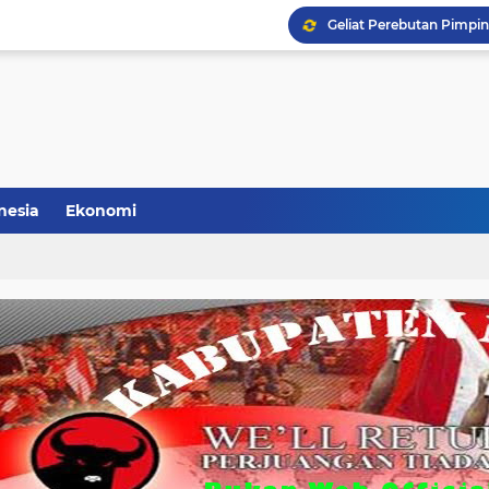
Geliat Perebutan Pimp
Sowan (Sosialisasi De
PDIP Kabupaten Malang 
Said Abdullah: PAC PDI 
nesia
Ekonomi
Hasto Kembali Jabat Se
Daftar Kepala Daerah PD