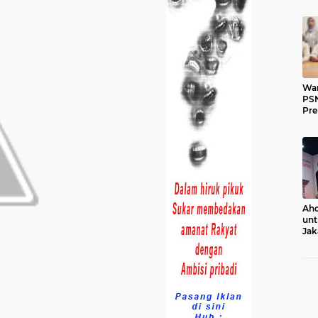
War
PSN
Pr
Aho
unt
Jak
Ko