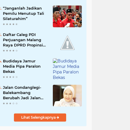
“Janganlah Jadikan
Pemilu Menutup Tali
Silaturahim”
Daftar Caleg PDI
Perjuangan Malang
Raya DPRD Propinsi
jawa Timur 2019
Budidaya Jamur
Media Pipa Paralon
Bekas
Jalan Gondanglegi-
Balekambang
Berubah Jadi Jalan
Nasional, Dewanti
Rumpoko Beber
Dampaknya
Lihat Selengkapnya
[NUSANTARANEW.CO]