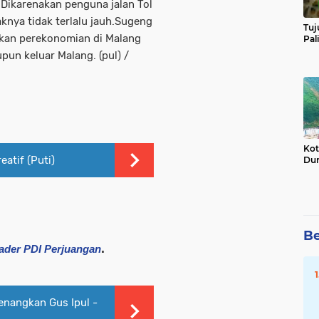
. Dikarenakan penguna jalan Tol
aknya tidak terlalu jauh.Sugeng
Tuj
kan perekonomian di Malang
Pal
un keluar Malang. (pul) /
Kot
eatif (Puti)
Dun
Be
.
der PDI Perjuangan
enangkan Gus Ipul -