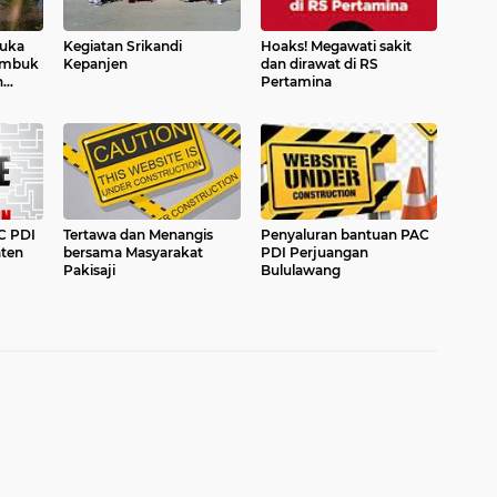
Buka
Kegiatan Srikandi
Hoaks! Megawati sakit
embuk
Kepanjen
dan dirawat di RS
n
Pertamina
C PDI
Tertawa dan Menangis
Penyaluran bantuan PAC
ten
bersama Masyarakat
PDI Perjuangan
Pakisaji
Bululawang